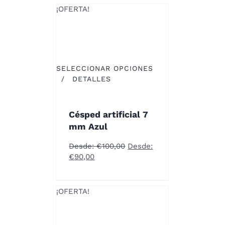
EN
¡OFERTA!
LA
PÁGINA
DE
PRODUCTO
SELECCIONAR OPCIONES
ESTE
/
DETALLES
PRODUCTO
TIENE
MÚLTIPLES
Césped artificial 7
VARIANTES.
mm Azul
LAS
OPCIONES
Desde:
€
100,00
Desde:
SE
€
90,00
PUEDEN
ELEGIR
EN
¡OFERTA!
LA
PÁGINA
DE