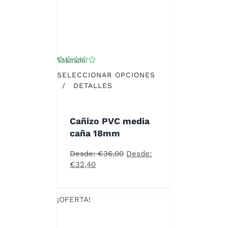
Valorado
con
5.00
de 5
SELECCIONAR OPCIONES
ESTE
/
DETALLES
PRODUCTO
TIENE
MÚLTIPLES
Cañizo PVC media
VARIANTES.
caña 18mm
LAS
OPCIONES
Desde:
€
36,00
Desde:
SE
€
32,40
PUEDEN
ELEGIR
EN
¡OFERTA!
LA
PÁGINA
DE