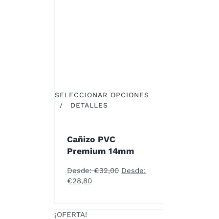
PRODUCTO
SELECCIONAR OPCIONES
ESTE
/
DETALLES
PRODUCTO
TIENE
MÚLTIPLES
Cañizo PVC
VARIANTES.
Premium 14mm
LAS
OPCIONES
Desde:
€
32,00
Desde:
SE
€
28,80
PUEDEN
ELEGIR
EN
¡OFERTA!
LA