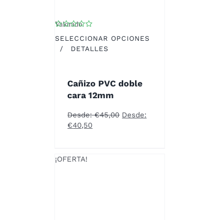
Valorado
con
4.00
de 5
SELECCIONAR OPCIONES
ESTE
/
DETALLES
PRODUCTO
TIENE
MÚLTIPLES
Cañizo PVC doble
VARIANTES.
cara 12mm
LAS
OPCIONES
Desde:
€
45,00
Desde:
SE
€
40,50
PUEDEN
ELEGIR
EN
¡OFERTA!
LA
PÁGINA
DE
PRODUCTO