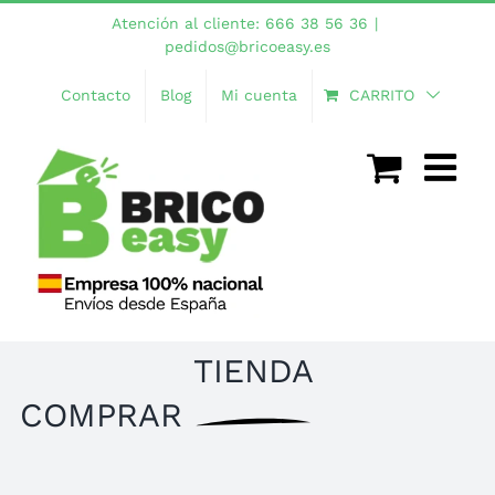
Saltar
Atención al cliente: 666 38 56 36
|
al
pedidos@bricoeasy.es
contenido
Contacto
Blog
Mi cuenta
CARRITO
TIENDA
COMPRAR