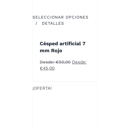
PRODUCTO
SELECCIONAR OPCIONES
ESTE
/
DETALLES
PRODUCTO
TIENE
MÚLTIPLES
Césped artificial 7
VARIANTES.
mm Rojo
LAS
OPCIONES
Desde:
€
50,00
Desde:
SE
€
45,00
PUEDEN
ELEGIR
EN
¡OFERTA!
LA
PÁGINA
DE
PRODUCTO