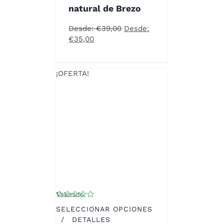
VARIANTES.
natural de Brezo
LAS
OPCIONES
Desde:
€
39,00
Desde:
SE
€
35,00
PUEDEN
ELEGIR
EN
¡OFERTA!
LA
PÁGINA
DE
PRODUCTO
Valorado
con
4.67
de 5
SELECCIONAR OPCIONES
ESTE
/
DETALLES