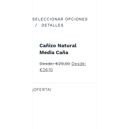
SELECCIONAR OPCIONES
ESTE
/
DETALLES
PRODUCTO
TIENE
MÚLTIPLES
Cañizo Natural
VARIANTES.
Media Caña
LAS
OPCIONES
Desde:
€
29,00
Desde:
SE
€
26,10
PUEDEN
ELEGIR
EN
¡OFERTA!
LA
PÁGINA
DE
PRODUCTO