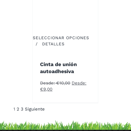
SELECCIONAR OPCIONES
ESTE
/
DETALLES
PRODUCTO
TIENE
MÚLTIPLES
Cinta de unión
VARIANTES.
autoadhesiva
LAS
OPCIONES
Desde:
€
10,00
Desde:
SE
€
9,00
PUEDEN
ELEGIR
EN
1
2
3
Siguiente
LA
PÁGINA
DE
PRODUCTO