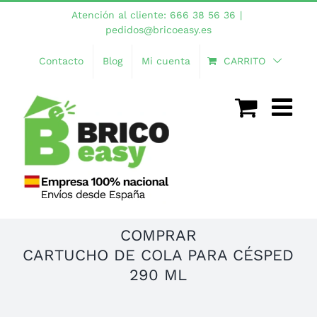
Saltar
Atención al cliente: 666 38 56 36
|
al
pedidos@bricoeasy.es
contenido
Contacto
Blog
Mi cuenta
CARRITO
COMPRAR
CARTUCHO DE COLA PARA CÉSPED
290 ML