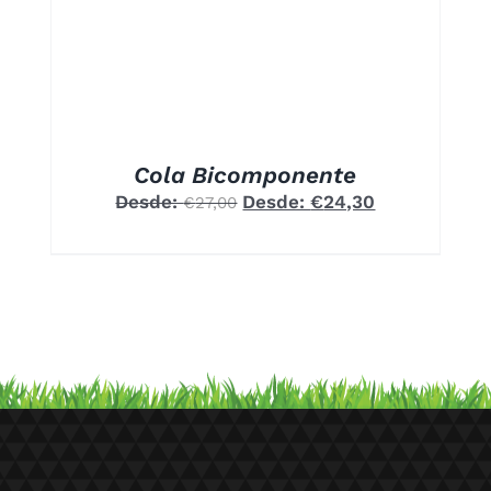
NTES.
ONES
EN
R
A
Cola Bicomponente
Desde:
Desde:
€
24,30
€
27,00
UCTO