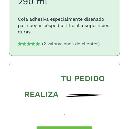
290 ml
Cola adhesiva especialmente diseñado
para pegar césped artificial a superficies
duras.
(
2
valoraciones de clientes)
Valorado
2
con
5.00
de 5
en base a
valoraciones
de clientes
TU PEDIDO
REALIZA
Cartucho
de