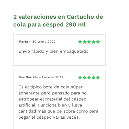
2 valoraciones en
Cartucho de
cola para césped 290 ml
Marta
–
30 enero 2022
Valorado
Envío rápido y bien empaquetado.
con
5
de 5
Noe Garrido
–
1 marzo 2022
Valorado
Es el típico bote de cola súper
con
5
de 5
adherente pero pensado para no
estropear el material del césped
artificial. Funciona bien y lleva
cantidad más que de sobra como para
pegar el césped varias veces.