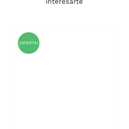
interesarte
¡OFERTA!
S