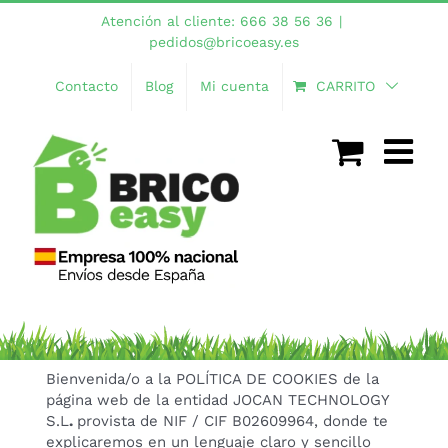
Saltar
Atención al cliente: 666 38 56 36
|
al
pedidos@bricoeasy.es
contenido
Contacto
Blog
Mi cuenta
CARRITO
Bienvenida/o a la POLÍTICA DE COOKIES de la
página web de la entidad JOCAN TECHNOLOGY
S.L
.
provista de NIF / CIF B02609964, donde te
explicaremos en un lenguaje claro y sencillo