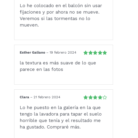
Valorado
Lo he colocado en el balcón sin usar
con
4
de 5
fijaciones y por ahora no se mueve.
Veremos si las tormentas no lo
mueven.
Esther Galiano
–
19 febrero 2024
Valorado
la textura es más suave de lo que
con
5
de 5
parece en las fotos
Clara
–
21 febrero 2024
Valorado
Lo he puesto en la galería en la que
con
4
de 5
tengo la lavadora para tapar el suelo
horrible que tenía y el resultado me
ha gustado. Compraré más.