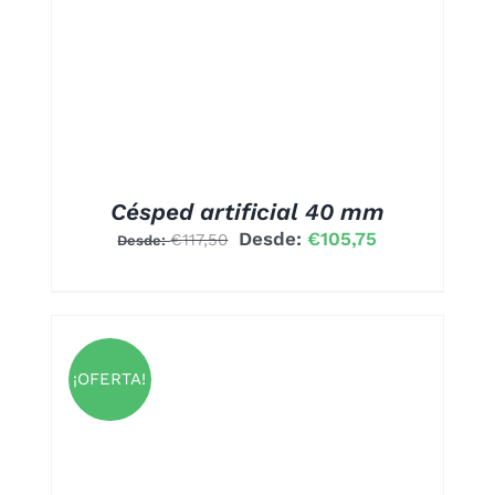
PLES
NTES.
ONES
EN
R
A
Césped artificial 40 mm
Desde:
€
105,75
€
117,50
Desde:
UCTO
¡OFERTA!