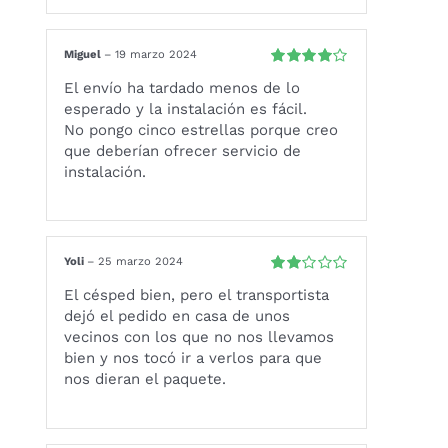
Miguel
–
19 marzo 2024
Valorado
El envío ha tardado menos de lo
con
4
de 5
esperado y la instalación es fácil.
No pongo cinco estrellas porque creo
que deberían ofrecer servicio de
instalación.
Yoli
–
25 marzo 2024
Valorado
El césped bien, pero el transportista
con
dejó el pedido en casa de unos
2
de
5
vecinos con los que no nos llevamos
bien y nos tocó ir a verlos para que
nos dieran el paquete.