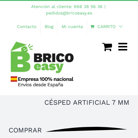
Saltar
Atención al cliente: 666 38 56 36
|
al
pedidos@bricoeasy.es
contenido
Contacto
Blog
Mi cuenta
CARRITO
CÉSPED ARTIFICIAL 7 MM
COMPRAR