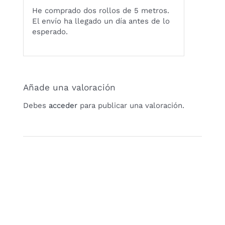
Valorado
He comprado dos rollos de 5 metros.
con
5
de 5
El envío ha llegado un día antes de lo
esperado.
Añade una valoración
Debes
acceder
para publicar una valoración.