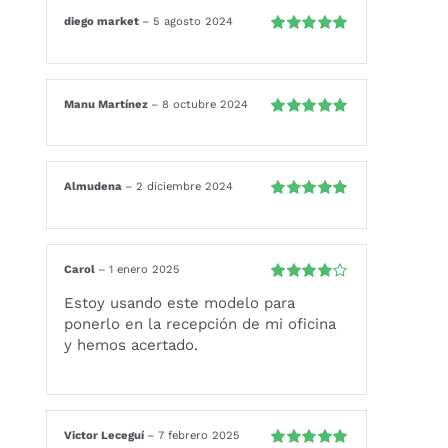
diego market
–
5 agosto 2024
Valorado
con
5
de 5
Manu Martínez
–
8 octubre 2024
Valorado
con
5
de 5
Almudena
–
2 diciembre 2024
Valorado
con
5
de 5
Carol
–
1 enero 2025
Valorado
Estoy usando este modelo para
con
4
de 5
ponerlo en la recepción de mi oficina
y hemos acertado.
Victor Leceguí
–
7 febrero 2025