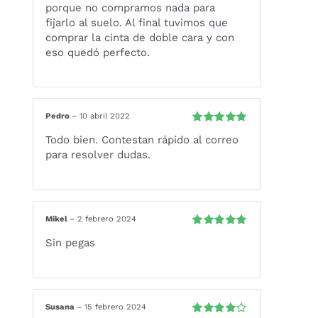
porque no compramos nada para
fijarlo al suelo. Al final tuvimos que
comprar la cinta de doble cara y con
eso quedó perfecto.
Pedro
–
10 abril 2022
Valorado
Todo bien. Contestan rápido al correo
con
5
de 5
para resolver dudas.
Mikel
–
2 febrero 2024
Valorado
Sin pegas
con
5
de 5
Susana
–
15 febrero 2024