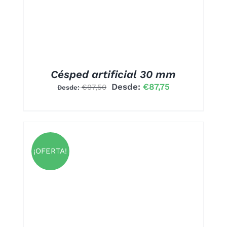
ONES
EN
R
A
Césped artificial 30 mm
Desde:
€
87,75
€
97,50
Desde:
UCTO
¡OFERTA!
UCTO