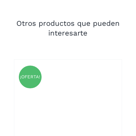
Otros productos que pueden
interesarte
¡OFERTA!
UCTO
PLES
NTES.