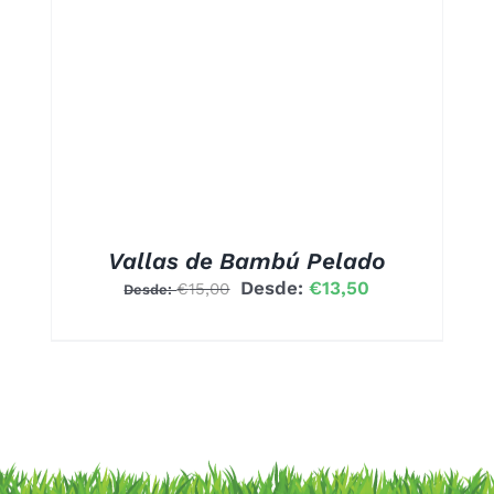
UCTO
PLES
NTES.
ONES
EN
R
A
Vallas de Bambú Pelado
Desde:
€
13,50
€
15,00
Desde:
UCTO