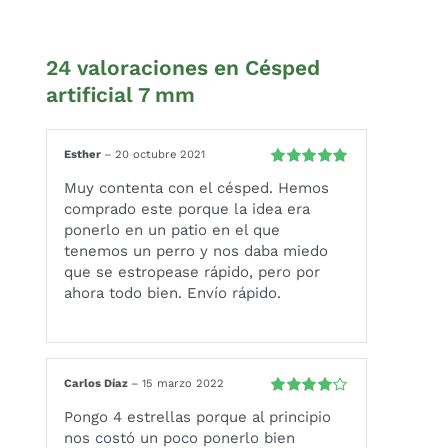
24 valoraciones en
Césped
artificial 7 mm
Esther
–
20 octubre 2021
Valorado
Muy contenta con el césped. Hemos
con
5
de 5
comprado este porque la idea era
ponerlo en un patio en el que
tenemos un perro y nos daba miedo
que se estropease rápido, pero por
ahora todo bien. Envío rápido.
Carlos Díaz
–
15 marzo 2022
Valorado
Pongo 4 estrellas porque al principio
con
4
de 5
nos costó un poco ponerlo bien