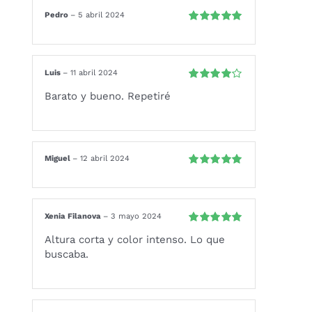
Pedro
–
5 abril 2024
Valorado
con
5
de 5
Luis
–
11 abril 2024
Valorado
Barato y bueno. Repetiré
con
4
de 5
Miguel
–
12 abril 2024
Valorado
con
5
de 5
Xenia Filanova
–
3 mayo 2024
Valorado
Altura corta y color intenso. Lo que
con
5
de 5
buscaba.