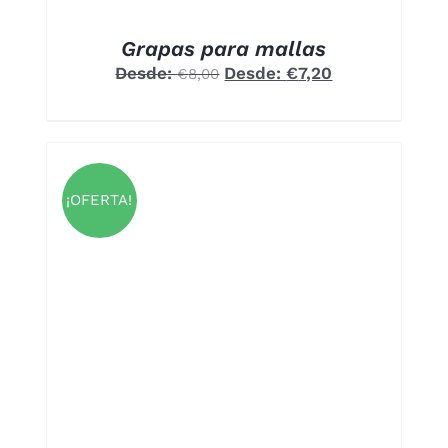
A
Grapas para mallas
UCTO
Desde:
Desde:
€
7,20
€
8,00
¡OFERTA!
S