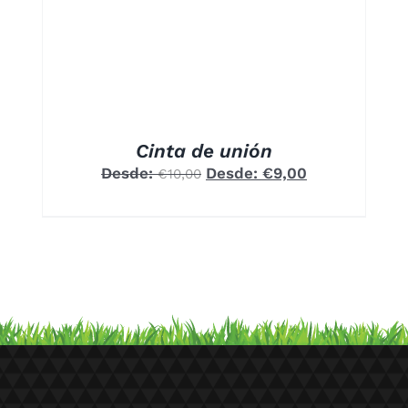
NTES.
ONES
EN
R
A
Cinta de unión
UCTO
Desde:
Desde:
€
9,00
€
10,00