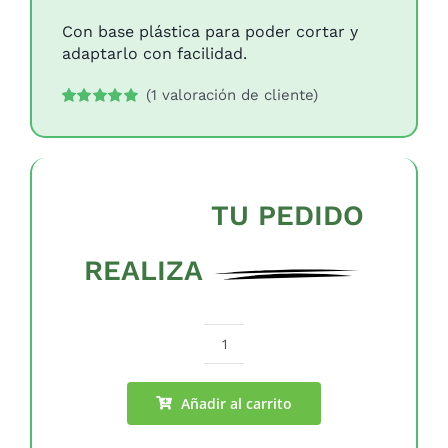
Con base plástica para poder cortar y
adaptarlo con facilidad.
(
1
valoración de cliente)
Valorado
1
con
5.00
de 5
en base a
valoración
de un cliente
TU PEDIDO
REALIZA
Jardín
vertical
artificial
Añadir al carrito
Monteverde
cantidad