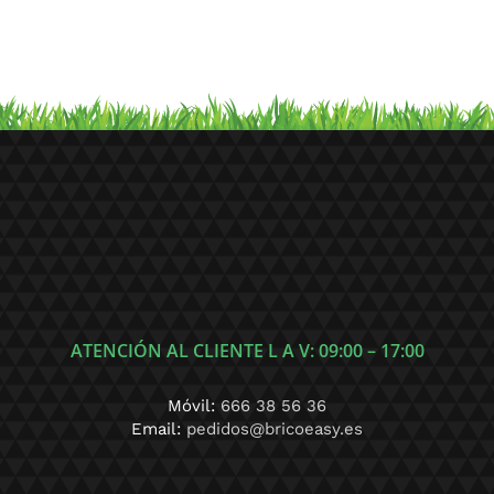
€15,00.
€13,50.
ATENCIÓN AL CLIENTE L A V: 09:00 – 17:00
Móvil:
666 38 56 36
Email:
pedidos@bricoeasy.es