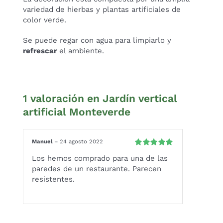
variedad de hierbas y plantas artificiales de
color verde.
Se puede regar con agua para limpiarlo y
refrescar
el ambiente.
1 valoración en
Jardín vertical
artificial Monteverde
Manuel
–
24 agosto 2022
Valorado
Los hemos comprado para una de las
con
5
de 5
paredes de un restaurante. Parecen
resistentes.