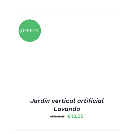
¡OFERTA!
S
Jardín vertical artificial
Lavanda
El
El
€
13,50
€
15,00
precio
precio
original
actual