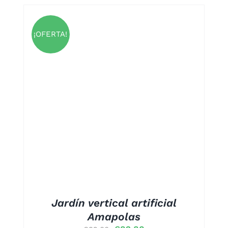
era:
es:
€15,00.
€13,50.
¡OFERTA!
S
Jardín vertical artificial
Amapolas