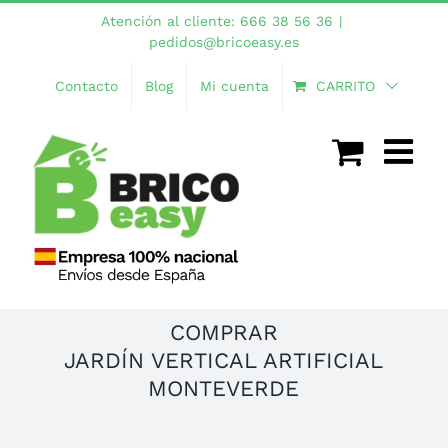
Saltar
Atención al cliente: 666 38 56 36
|
al
pedidos@bricoeasy.es
contenido
Contacto
Blog
Mi cuenta
CARRITO
COMPRAR
JARDÍN VERTICAL ARTIFICIAL
MONTEVERDE