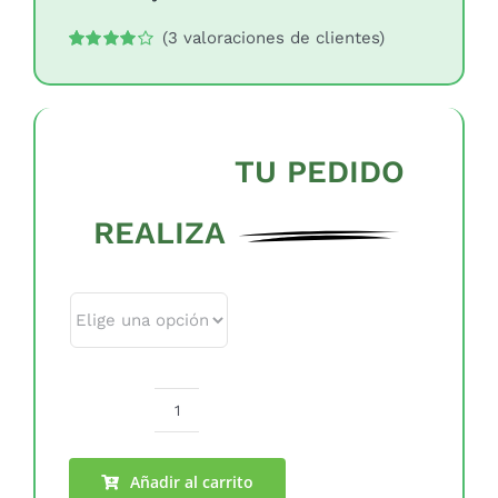
(
3
valoraciones de clientes)
Valorado
3
con
4.00
de 5 en
base a
valoraciones
de
TU PEDIDO
clientes
REALIZA
Tamaño
Vallas
de
Bambú
Añadir al carrito
Pelado