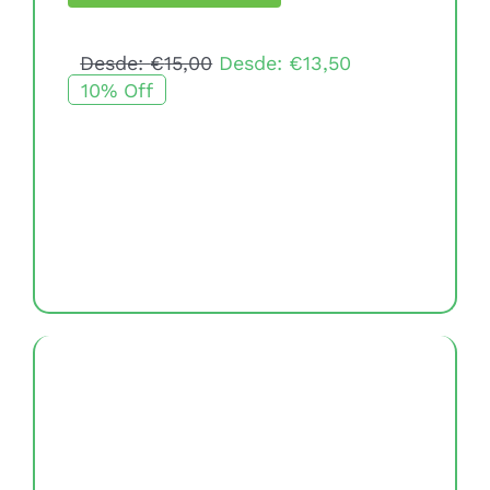
cantidad
Desde:
€
15,00
Desde:
€
13,50
10% Off