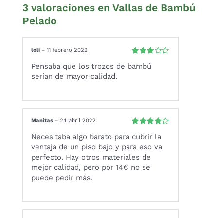
3 valoraciones en
Vallas de Bambú
Pelado
loli
–
11 febrero 2022
Valorado
Pensaba que los trozos de bambú
con
3
serían de mayor calidad.
de 5
Manitas
–
24 abril 2022
Valorado
Necesitaba algo barato para cubrir la
con
4
de 5
ventaja de un piso bajo y para eso va
perfecto. Hay otros materiales de
mejor calidad, pero por 14€ no se
puede pedir más.