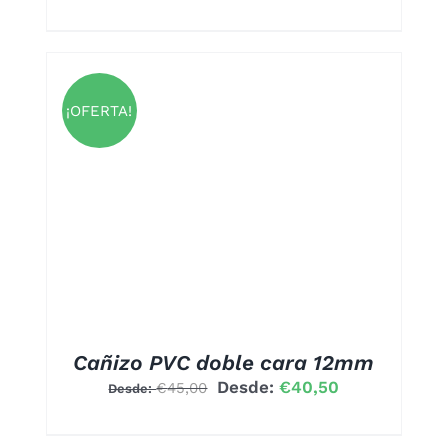
A
UCTO
¡OFERTA!
UCTO
PLES
NTES.
ONES
EN
R
Cañizo PVC doble cara 12mm
Desde:
€
40,50
€
45,00
Desde:
A
UCTO