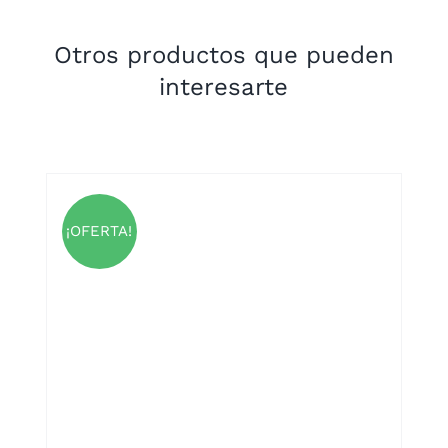
Otros productos que pueden
interesarte
¡OFERTA!
UCTO
PLES
NTES.