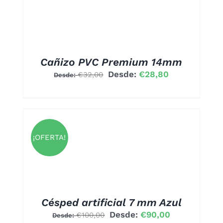
ONES
EN
R
A
Cañizo PVC Premium 14mm
UCTO
Desde:
€
28,80
€
32,00
Desde:
¡OFERTA!
UCTO
PLES
NTES.
ONES
Césped artificial 7 mm Azul
EN
Desde:
€
90,00
€
100,00
Desde:
R