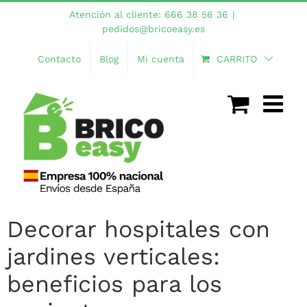
Saltar
Atención al cliente: 666 38 56 36
|
al
pedidos@bricoeasy.es
contenido
Contacto
Blog
Mi cuenta
CARRITO
Decorar hospitales con
jardines verticales:
beneficios para los