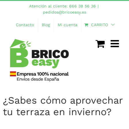
Saltar
Atención al cliente: 666 38 56 36
|
al
pedidos@bricoeasy.es
contenido
Contacto
Blog
Mi cuenta
CARRITO
¿Sabes cómo aprovechar
tu terraza en invierno?