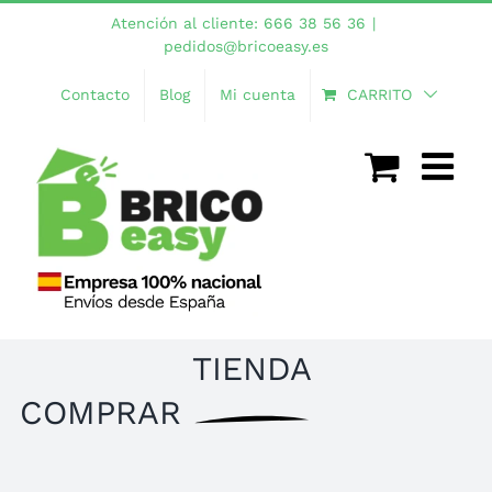
Saltar
Atención al cliente: 666 38 56 36
|
al
pedidos@bricoeasy.es
contenido
Contacto
Blog
Mi cuenta
CARRITO
TIENDA
COMPRAR