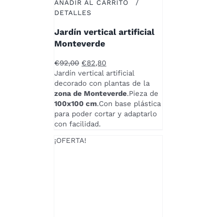
AÑADIR AL CARRITO
/
DETALLES
Jardín vertical artificial
Monteverde
El
El
€
92,00
€
82,80
precio
precio
Jardín vertical artificial
original
actual
decorado con plantas de la
era:
es:
zona de Monteverde
.Pieza de
€92,00.
€82,80.
100x100 cm
.Con base plástica
para poder cortar y adaptarlo
con facilidad.
¡OFERTA!