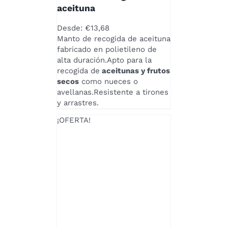
MÚLTIPLES
aceituna
VARIANTES.
LAS
Desde:
€
13,68
OPCIONES
Manto de recogida de aceituna
SE
fabricado en polietileno de
PUEDEN
alta duración.Apto para la
ELEGIR
recogida de
aceitunas y frutos
EN
secos
como nueces o
LA
avellanas.Resistente a tirones
PÁGINA
y arrastres.
DE
¡OFERTA!
PRODUCTO