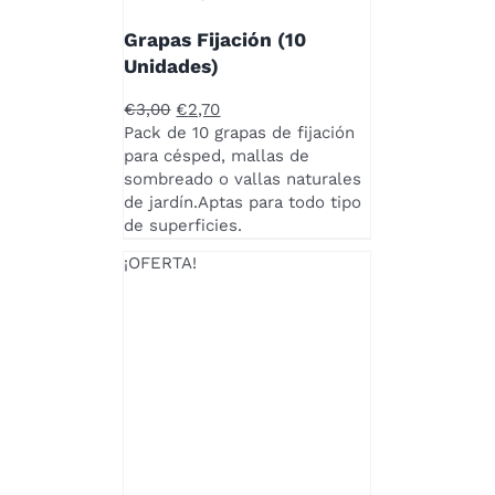
Grapas Fijación (10
Unidades)
El
El
€
3,00
€
2,70
precio
precio
Pack de 10 grapas de fijación
original
actual
para césped, mallas de
era:
es:
sombreado o vallas naturales
€3,00.
€2,70.
de jardín.Aptas para todo tipo
de superficies.
¡OFERTA!