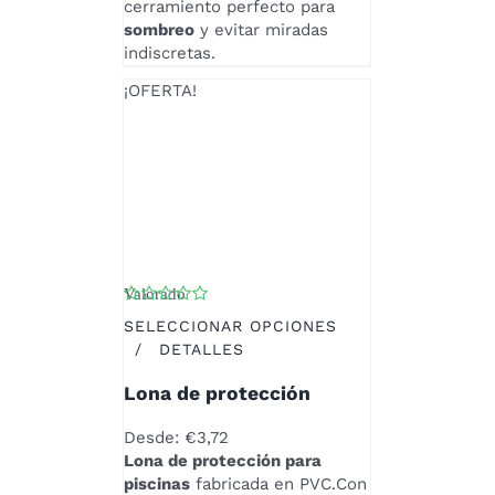
cerramiento perfecto para
ELEGIR
sombreo
y evitar miradas
EN
indiscretas.
LA
PÁGINA
¡OFERTA!
DE
PRODUCTO
Valorado
con
4.00
de 5
SELECCIONAR OPCIONES
ESTE
/
DETALLES
PRODUCTO
Lona de protección
TIENE
MÚLTIPLES
Desde:
€
3,72
VARIANTES.
Lona de protección para
LAS
piscinas
fabricada en PVC.Con
OPCIONES