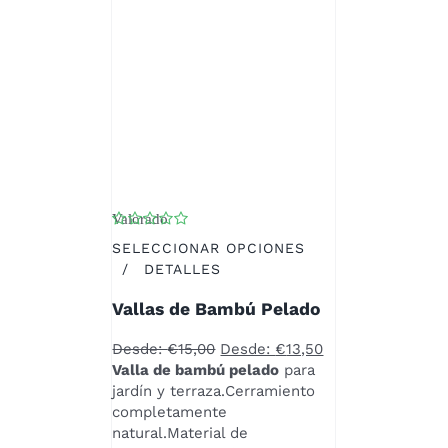
Valorado
con
4.00
de 5
SELECCIONAR OPCIONES
ESTE
/
DETALLES
PRODUCTO
Vallas de Bambú Pelado
TIENE
MÚLTIPLES
Desde:
€
15,00
Desde:
€
13,50
VARIANTES.
Valla de bambú pelado
para
LAS
jardín y terraza.Cerramiento
OPCIONES
completamente
SE
natural.Material de
PUEDEN