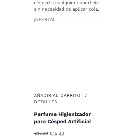
EN
césped a cualquier superficie
LA
sin necesidad de aplicar cola.
PÁGINA
¡OFERTA!
DE
PRODUCTO
AÑADIR AL CARRITO
/
DETALLES
Perfume Higienizador
para Césped Artificial
El
El
€
17,00
€
15,30