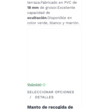
PUEDEN
terraza.Fabricado en PVC de
ELEGIR
18 mm
de grosor.Excelente
EN
capacidad de
LA
ocultación
.Disponible en
PÁGINA
color verde, blanco y marrón.
DE
PRODUCTO
Valorado
con
5.00
de 5
SELECCIONAR OPCIONES
ESTE
/
DETALLES
PRODUCTO
Manto de recogida de
TIENE