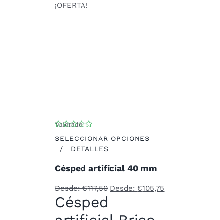
PÁGINA
¡OFERTA!
DE
PRODUCTO
Valorado
con
4.00
de 5
SELECCIONAR OPCIONES
ESTE
/
DETALLES
PRODUCTO
Césped artificial 40 mm
TIENE
MÚLTIPLES
Desde:
€
117,50
Desde:
€
105,75
VARIANTES.
Césped
LAS
OPCIONES
artificial Brico