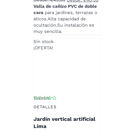
Desde:
€
45,00
Desde:
€
40,50
OPCIONES
Valla de cañizo PVC de doble
SE
cara
para jardines, terrazas o
PUEDEN
áticos.Alta capacidad de
ELEGIR
ocultación.Su instalación es
EN
muy sencilla.
LA
Sin stock
PÁGINA
¡OFERTA!
DE
PRODUCTO
Valorado
con
4.00
de 5
DETALLES
Jardín vertical artificial
Lima