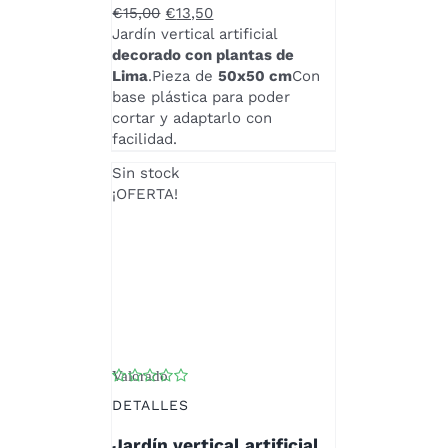
El
El
€
15,00
€
13,50
precio
precio
Jardín vertical artificial
original
actual
decorado con plantas de
era:
es:
Lima
.Pieza de
50x50 cm
Con
€15,00.
€13,50.
base plástica para poder
cortar y adaptarlo con
facilidad.
Sin stock
¡OFERTA!
Valorado
con
3.00
de 5
DETALLES
Jardín vertical artificial