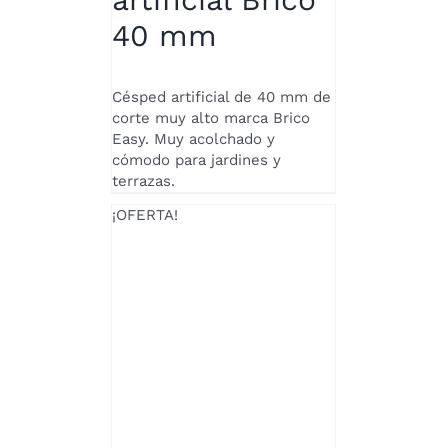
SE
PUEDEN
40 mm
ELEGIR
EN
LA
Césped artificial de 40 mm de
PÁGINA
corte muy alto marca Brico
DE
Easy. Muy acolchado y
PRODUCTO
cómodo para jardines y
terrazas.
¡OFERTA!