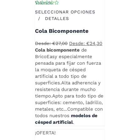
Valorado
con
4.00
de 5
SELECCIONAR OPCIONES
ESTE
/
DETALLES
PRODUCTO
Cola Bicomponente
TIENE
MÚLTIPLES
Desde:
€
27,00
Desde:
€
24,30
VARIANTES.
Cola bicomponente
de
LAS
BricoEasy especialmente
OPCIONES
pensada para fijar con fuerza
SE
la moqueta de césped
PUEDEN
artificial a todo tipo de
ELEGIR
superficies.Alta adherencia y
EN
resistencia durante mucho
LA
tiempo.Apto para todo tipo de
PÁGINA
superficies: cemento, ladrillo,
DE
metales, etc...Compatible con
PRODUCTO
todos nuestros
modelos de
césped artificial
.
¡OFERTA!