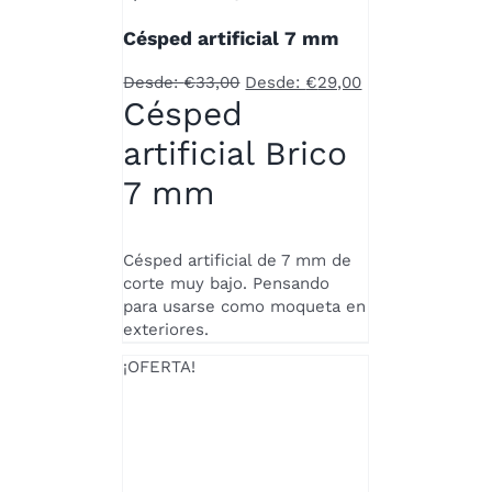
PRODUCTO
Césped artificial 7 mm
TIENE
MÚLTIPLES
Desde:
€
33,00
Desde:
€
29,00
VARIANTES.
Césped
LAS
OPCIONES
artificial Brico
SE
PUEDEN
7 mm
ELEGIR
EN
LA
Césped artificial de 7 mm de
PÁGINA
corte muy bajo. Pensando
DE
para usarse como moqueta en
PRODUCTO
exteriores.
¡OFERTA!