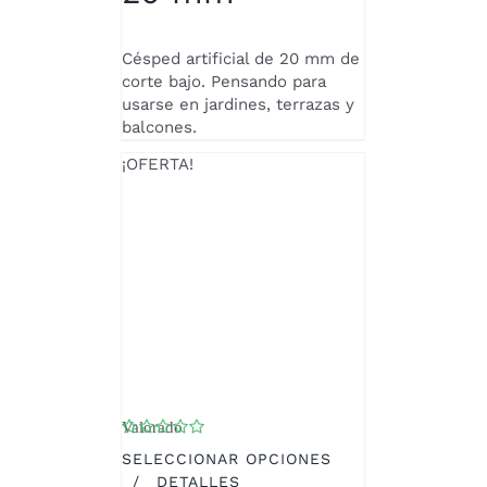
EN
LA
Césped artificial de 20 mm de
PÁGINA
corte bajo. Pensando para
DE
usarse en jardines, terrazas y
PRODUCTO
balcones.
¡OFERTA!
Valorado
con
4.50
de 5
SELECCIONAR OPCIONES
ESTE
/
DETALLES