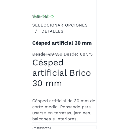
Valorado
con
5.00
de 5
SELECCIONAR OPCIONES
ESTE
/
DETALLES
PRODUCTO
Césped artificial 30 mm
TIENE
MÚLTIPLES
Desde:
€
97,50
Desde:
€
87,75
VARIANTES.
Césped
LAS
OPCIONES
artificial Brico
SE
PUEDEN
30 mm
ELEGIR
EN
LA
Césped artificial de 30 mm de
PÁGINA
corte medio. Pensando para
DE
usarse en terrazas, jardines,
PRODUCTO
balcones e interiores.
¡OFERTA!