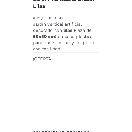
Lilas
El
El
€
15,00
€
13,50
precio
precio
Jardín vertical artificial
original
actual
decorado con
lilas
.Pieza de
era:
es:
50x50 cm
Con base plástica
€15,00.
€13,50.
para poder cortar y adaptarlo
con facilidad.
¡OFERTA!