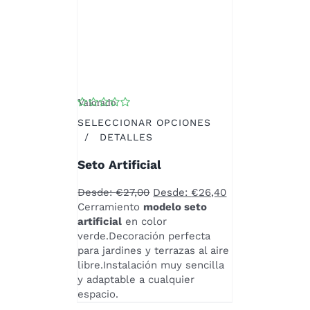
Valorado
con
4.25
de 5
SELECCIONAR OPCIONES
ESTE
/
DETALLES
PRODUCTO
Seto Artificial
TIENE
MÚLTIPLES
Desde:
€
27,00
Desde:
€
26,40
VARIANTES.
Cerramiento
modelo seto
LAS
artificial
en color
OPCIONES
verde.Decoración perfecta
SE
para jardines y terrazas al aire
PUEDEN
libre.Instalación muy sencilla
ELEGIR
y adaptable a cualquier
EN
espacio.
LA