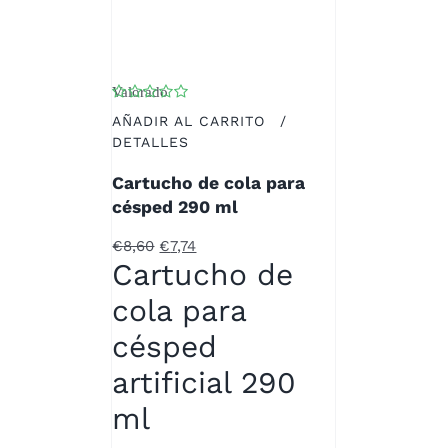
Valorado
con
5.00
de 5
AÑADIR AL CARRITO
/
DETALLES
Cartucho de cola para
césped 290 ml
El
El
€
8,60
€
7,74
Cartucho de
precio
precio
original
actual
cola para
era:
es:
€8,60.
€7,74.
césped
artificial 290
ml