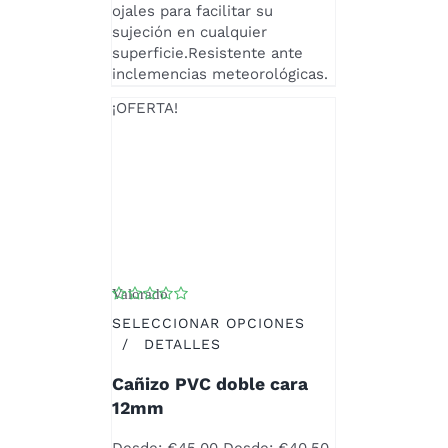
ojales para facilitar su
SE
sujeción en cualquier
PUEDEN
superficie.Resistente ante
ELEGIR
inclemencias meteorológicas.
EN
LA
¡OFERTA!
PÁGINA
DE
PRODUCTO
Valorado
con
4.00
de 5
SELECCIONAR OPCIONES
ESTE
/
DETALLES
PRODUCTO
Cañizo PVC doble cara
TIENE
MÚLTIPLES
12mm
VARIANTES.
LAS