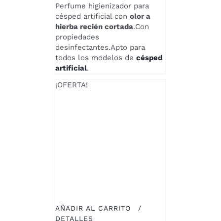
precio
precio
Perfume higienizador para
original
actual
césped artificial con
olor a
era:
es:
hierba recién cortada
.Con
€17,00.
€15,30.
propiedades
desinfectantes.Apto para
todos los modelos de
césped
artificial
.
¡OFERTA!
AÑADIR AL CARRITO
/
DETALLES