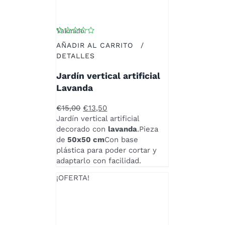
Valorado
con
4.50
de 5
AÑADIR AL CARRITO
/
DETALLES
Jardín vertical artificial
Lavanda
El
El
€
15,00
€
13,50
precio
precio
Jardín vertical artificial
original
actual
decorado con
lavanda
.Pieza
era:
es:
de
50x50 cm
Con base
€15,00.
€13,50.
plástica para poder cortar y
adaptarlo con facilidad.
¡OFERTA!