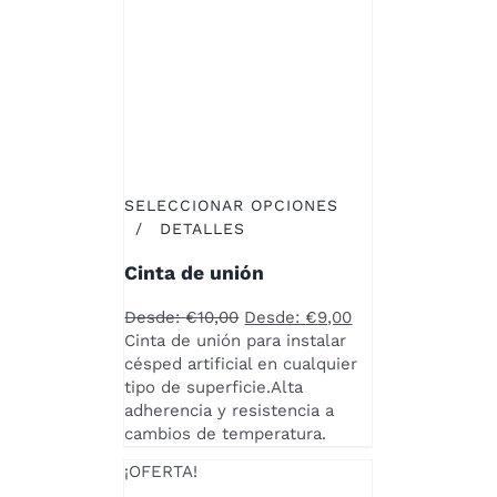
SELECCIONAR OPCIONES
ESTE
/
DETALLES
PRODUCTO
Cinta de unión
TIENE
MÚLTIPLES
Desde:
€
10,00
Desde:
€
9,00
VARIANTES.
Cinta de unión para instalar
LAS
césped artificial en cualquier
OPCIONES
tipo de superficie.Alta
SE
adherencia y resistencia a
PUEDEN
cambios de temperatura.
ELEGIR
EN
¡OFERTA!
LA