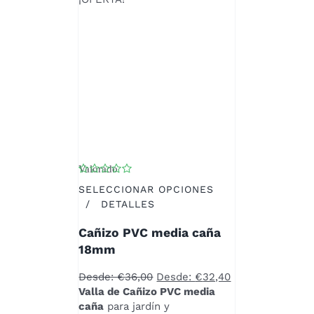
Valorado
con
5.00
de 5
SELECCIONAR OPCIONES
ESTE
/
DETALLES
PRODUCTO
Cañizo PVC media caña
TIENE
MÚLTIPLES
18mm
VARIANTES.
LAS
Desde:
€
36,00
Desde:
€
32,40
OPCIONES
Valla de Cañizo PVC media
SE
caña
para jardín y