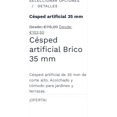
SELECCIONAR OPCIONES
ESTE
/
DETALLES
PRODUCTO
Césped artificial 35 mm
TIENE
MÚLTIPLES
Desde:
€
115,00
Desde:
VARIANTES.
€
103,50
LAS
Césped
OPCIONES
SE
artificial Brico
PUEDEN
ELEGIR
35 mm
EN
LA
PÁGINA
Césped artificial de 35 mm de
DE
corte alto. Acolchado y
PRODUCTO
cómodo para jardines y
terrazas.
¡OFERTA!