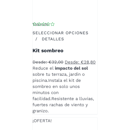
Valorado
con
4.75
de 5
SELECCIONAR OPCIONES
ESTE
/
DETALLES
PRODUCTO
Kit sombreo
TIENE
MÚLTIPLES
Desde:
€
32,00
Desde:
€
28,80
VARIANTES.
Reduce el
impacto del sol
LAS
sobre tu terraza, jardín o
OPCIONES
piscina.Instala el kit de
SE
sombreo en solo unos
PUEDEN
minutos con
ELEGIR
facilidad.Resistente a lluvias,
EN
fuertes rachas de viento y
LA
granizo.
PÁGINA
DE
¡OFERTA!
PRODUCTO