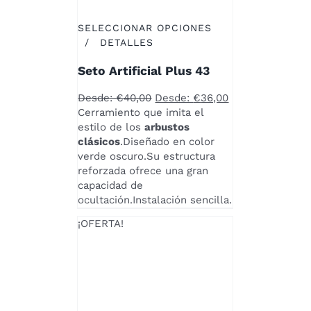
SELECCIONAR OPCIONES
ESTE
/
DETALLES
PRODUCTO
Seto Artificial Plus 43
TIENE
MÚLTIPLES
Desde:
€
40,00
Desde:
€
36,00
VARIANTES.
Cerramiento que imita el
LAS
estilo de los
arbustos
OPCIONES
clásicos
.Diseñado en color
SE
verde oscuro.Su estructura
PUEDEN
reforzada ofrece una gran
ELEGIR
capacidad de
EN
ocultación.Instalación sencilla.
LA
PÁGINA
¡OFERTA!
DE
PRODUCTO