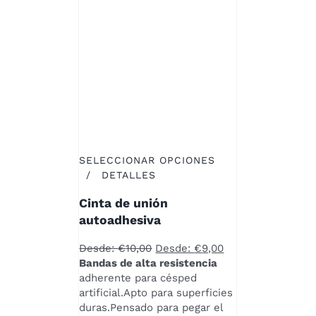
PÁGINA
DE
PRODUCTO
SELECCIONAR OPCIONES
ESTE
/
DETALLES
PRODUCTO
Cinta de unión
TIENE
MÚLTIPLES
autoadhesiva
VARIANTES.
LAS
Desde:
€
10,00
Desde:
€
9,00
OPCIONES
Bandas de alta resistencia
SE
adherente para césped
PUEDEN
artificial.Apto para superficies
ELEGIR
duras.Pensado para pegar el