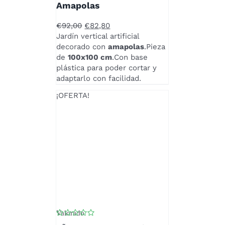
Amapolas
El
El
€
92,00
€
82,80
precio
precio
Jardín vertical artificial
original
actual
decorado con
amapolas
.Pieza
era:
es:
de
100x100 cm
.Con base
€92,00.
€82,80.
plástica para poder cortar y
adaptarlo con facilidad.
¡OFERTA!
Valorado
con
5.00
de 5