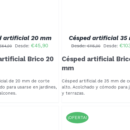
MÚLTIPLES
VARIANTES.
LAS
OPCIONES
SE
PUEDEN
ELEGIR
 artificial 20 mm
Césped artificial 3
EN
€
45,90
€
10
LA
Desde:
Desde:
Desde:
€
64,00
€
115,00
PÁGINA
DE
rtificial Brico 20
Césped artificial Bri
PRODUCTO
mm
icial de 20 mm de corte
Césped artificial de 35 mm de c
do para usarse en jardines,
alto. Acolchado y cómodo para j
alcones.
y terrazas.
¡OFERTA!
ESTE
CCIONAR OPCIONES
/
PRODUCTO
DETALLES