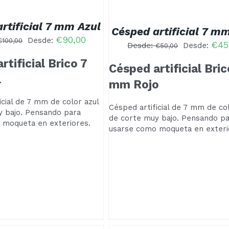
TIENE
MÚLTIPLES
VARIANTES.
rtificial 7 mm Azul
Césped artificial 7 m
LAS
€
90,00
Desde:
€
100,00
OPCIONES
€
45
Desde:
Desde:
€
50,00
SE
PUEDEN
rtificial Brico 7
Césped artificial Bric
ELEGIR
l
EN
mm Rojo
LA
PÁGINA
icial de 7 mm de color azul
DE
Césped artificial de 7 mm de col
y bajo. Pensando para
PRODUCTO
de corte muy bajo. Pensando p
 moqueta en exteriores.
usarse como moqueta en exteri