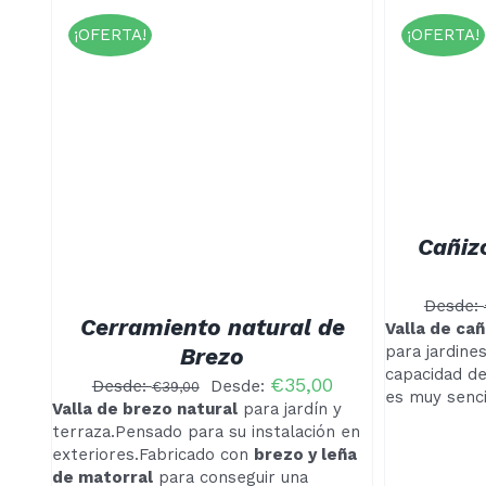
¡OFERTA!
¡OFERTA!
Valorado
ESTE
SELECCIONAR OPCIONES
/
con
4.00
PRODUCTO
DETALLES
STE
de 5
/
SELE
TIENE
RODUCTO
MÚLTIPLES
IENE
VARIANTES.
ÚLTIPLES
LAS
ARIANTES.
OPCIONES
AS
Cañiz
SE
PCIONES
PUEDEN
E
ELEGIR
UEDEN
Desde:
EN
LEGIR
Cerramiento natural de
LA
Valla de ca
N
PÁGINA
para jardines
Brezo
A
DE
capacidad de
ÁGINA
€
35,00
PRODUCTO
Desde:
Desde:
€
39,00
E
es muy senci
Valla de brezo natural
para jardín y
RODUCTO
terraza.Pensado para su instalación en
exteriores.Fabricado con
brezo y leña
de matorral
para conseguir una