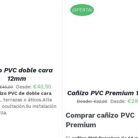
¡OFERTA!
ESTE
CCIONAR OPCIONES
/
PRODUCTO
DETALLES
TIENE
MÚLTIPLES
VARIANTES.
LAS
o PVC doble cara
OPCIONES
12mm
SE
PUEDEN
€
40,50
Desde:
€
45,00
ELEGIR
Cañizo PVC Premium
ñizo PVC de doble cara
EN
, terrazas o áticos.Alta
€
28
LA
Desde:
Desde:
€
32,00
 ocultación.Su instalación
PÁGINA
DE
lla.
Comprar cañizo PVC
PRODUCTO
Premium