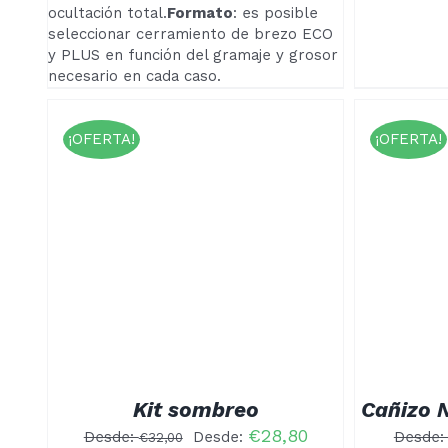
ocultación total.
Formato
: es posible
seleccionar cerramiento de brezo ECO
y PLUS en función del gramaje y grosor
necesario en cada caso.
¡OFERTA!
¡OFERTA!
ESTE
SELECCIONAR OPCIONES
/
STE
/
SELE
PRODUCTO
DETALLES
RODUCTO
TIENE
IENE
MÚLTIPLES
ÚLTIPLES
VARIANTES.
ARIANTES.
LAS
AS
OPCIONES
PCIONES
SE
E
PUEDEN
UEDEN
ELEGIR
Kit sombreo
Cañizo 
LEGIR
EN
N
€
28,80
LA
Desde:
Desde:
Desde
€
32,00
A