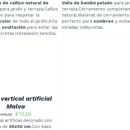
 de cañizo natural de
Valla de bambú pelado
para jar
PÁGINA
para jardín y terraza.Cañizo
terraza.Cerramiento completa
DE
PRODUCTO
ro para respetar la
natural.Material de cerramiento
color
de todo el jardín.Alta
perfecto para
sombreo
y evita
e
ocultación
para evitar las
miradas indiscretas.
cretas.Instalación sencilla.
vertical artificial
Malva
El
El
€
13,50
€
15,00
precio
precio
al artificial decorado con
original
actual
a de
50x50 cm
.Con base