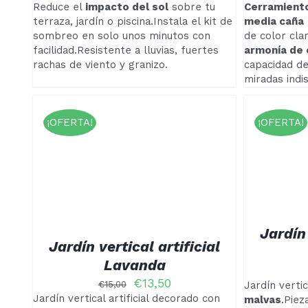
PÁGINA
Reduce el
impacto del sol
sobre tu
Cerramiento
ÁGINA
DE
terraza, jardín o piscina.Instala el kit de
media caña
E
PRODUCTO
RODUCTO
sombreo en solo unos minutos con
de color cla
facilidad.Resistente a lluvias, fuertes
armonía de 
rachas de viento y granizo.
capacidad d
miradas indis
¡OFERTA!
¡OFERTA!
AÑADIR AL CARRITO
/
DETALLES
Jardín 
Jardín vertical artificial
Lavanda
El
El
€
13,50
€
15,00
Jardín vertic
precio
precio
Jardín vertical artificial decorado con
malvas
.Piez