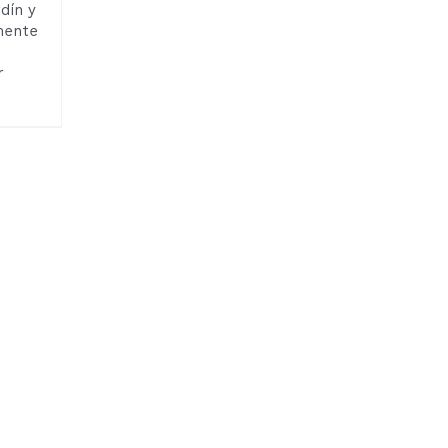
dín y
mente
r