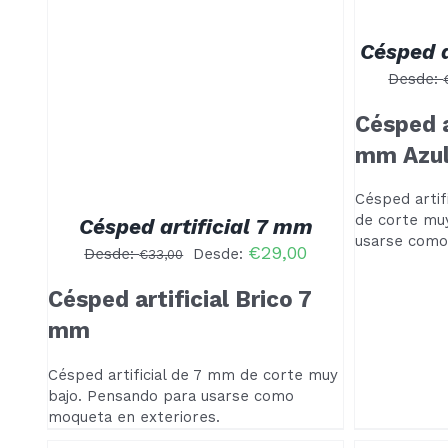
TIENE
MÚLTIPLES
VARIANTES.
Césped a
LAS
STE
/
OPCIONES
Desde:
RODUCTO
SE
IENE
PUEDEN
ÚLTIPLES
Césped a
ELEGIR
ARIANTES.
EN
mm Azu
AS
LA
PCIONES
PÁGINA
E
Césped artif
DE
UEDEN
PRODUCTO
de corte mu
Césped artificial 7 mm
LEGIR
usarse como
N
€
29,00
Desde:
Desde:
€
33,00
A
ÁGINA
Césped artificial Brico 7
E
RODUCTO
mm
Césped artificial de 7 mm de corte muy
bajo. Pensando para usarse como
moqueta en exteriores.