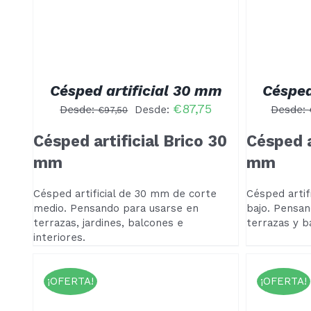
IENE
TIENE
ÚLTIPLES
MÚLTIPLES
ARIANTES.
VARIANTES.
AS
LAS
PCIONES
OPCIONES
E
SE
UEDEN
PUEDEN
Césped artificial 30 mm
Césped
LEGIR
ELEGIR
N
EN
€
87,75
Desde:
Desde:
Desde:
€
97,50
A
LA
ÁGINA
PÁGINA
Césped artificial Brico 30
Césped a
E
DE
RODUCTO
PRODUCTO
mm
mm
Césped artificial de 30 mm de corte
Césped artif
medio. Pensando para usarse en
bajo. Pensan
terrazas, jardines, balcones e
terrazas y b
interiores.
¡OFERTA!
¡OFERTA!
ESTE
SELECCIONAR OPCIONES
/
SELE
PRODUCTO
DETALLES