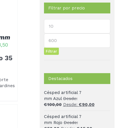
Filtrar por precio
Precio
mínimo
Precio
5 mm
máximo
3,50
Filtrar
co 35
Destacados
orte
ardines
Césped artificial 7
mm Azul
Desde:
€
100,00
Desde:
€
90,00
Césped artificial 7
mm Rojo
Desde: