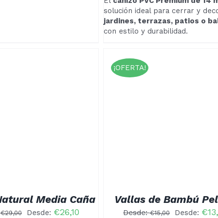
El
cañizo PVC Premium de 14
solución ideal para cerrar y dec
jardines, terrazas, patios o b
con estilo y durabilidad.
¡OFERTA!
Valorado
ESTE
CCIONAR OPCIONES
/
con
4.00
PRODUCTO
DETALLES
de 5
TIENE
MÚLTIPLES
VARIANTES.
LAS
OPCIONES
SE
PUEDEN
Natural Media Caña
Vallas de Bambú Pe
ELEGIR
EN
€
26,10
€
13
:
Desde:
Desde:
Desde:
€
29,00
€
15,00
LA