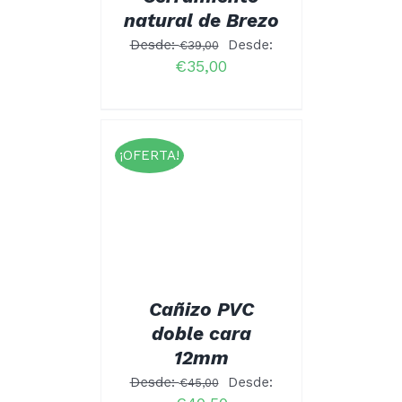
ELEGIR
natural de Brezo
EN
LA
Desde:
Desde:
€
39,00
PÁGINA
€
35,00
DE
PRODUCTO
¡OFERTA!
rado
CIONAR
.00
ESTE
NES
/
 5
PRODUCTO
ALLES
TIENE
MÚLTIPLES
VARIANTES.
LAS
OPCIONES
Cañizo PVC
SE
doble cara
PUEDEN
ELEGIR
12mm
EN
LA
Desde:
Desde:
€
45,00
PÁGINA