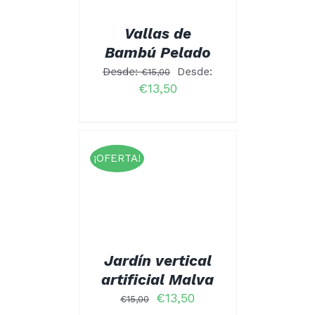
OPCIONES
SE
Vallas de
PUEDEN
ELEGIR
Bambú Pelado
EN
LA
Desde:
Desde:
€
15,00
PÁGINA
€
13,50
DE
PRODUCTO
¡OFERTA!
L CARRITO
TALLES
Jardín vertical
artificial Malva
El
El
€
13,50
€
15,00
precio
precio