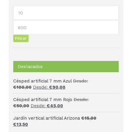
Precio
mínimo
Precio
máximo
Filtrar
Destacados
Césped artificial 7 mm Azul
Desde:
€
100,00
Desde:
€
90,00
Césped artificial 7 mm Rojo
Desde:
€
50,00
Desde:
€
45,00
Jardín vertical artificial Arizona
€
15,00
El
El
€
13,50
precio
precio