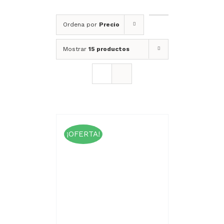
Ordena por
Precio
Mostrar
15 productos
¡OFERTA!
rado
CIONAR
.00
ESTE
NES
/
 5
PRODUCTO
ALLES
TIENE
MÚLTIPLES
VARIANTES.
LAS