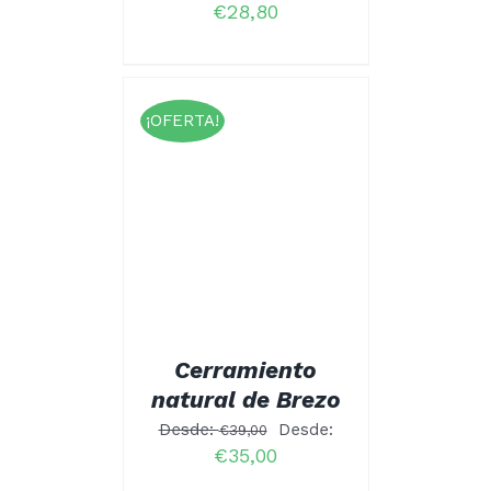
€
28,80
DE
PRODUCTO
¡OFERTA!
CIONAR
ESTE
NES
/
PRODUCTO
ALLES
TIENE
MÚLTIPLES
VARIANTES.
LAS
OPCIONES
SE
PUEDEN
Cerramiento
ELEGIR
natural de Brezo
EN
LA
Desde:
Desde:
€
39,00
PÁGINA
€
35,00
DE
PRODUCTO