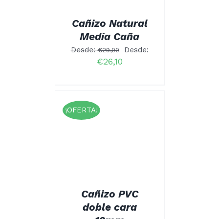
OPCIONES
SE
PUEDEN
Cañizo Natural
ELEGIR
Media Caña
EN
LA
Desde:
Desde:
€
29,00
PÁGINA
€
26,10
DE
PRODUCTO
¡OFERTA!
rado
CIONAR
.00
ESTE
NES
/
 5
PRODUCTO
ALLES
TIENE
MÚLTIPLES
VARIANTES.
LAS
OPCIONES
Cañizo PVC
SE
doble cara
PUEDEN
ELEGIR