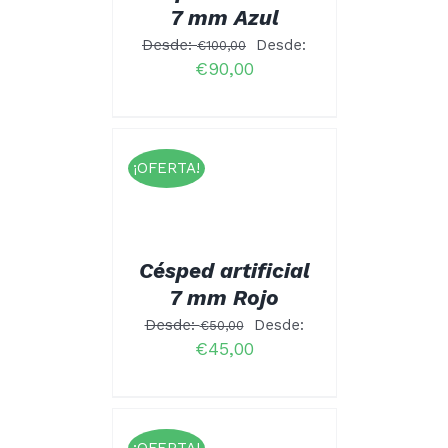
OPCIONES
7 mm Azul
SE
Desde:
Desde:
PUEDEN
€
100,00
ELEGIR
€
90,00
EN
LA
PÁGINA
DE
PRODUCTO
CIONAR
¡OFERTA!
ESTE
NES
/
PRODUCTO
ALLES
TIENE
MÚLTIPLES
VARIANTES.
Césped artificial
LAS
OPCIONES
7 mm Rojo
SE
PUEDEN
Desde:
Desde:
€
50,00
ELEGIR
€
45,00
EN
LA
PÁGINA
DE
PRODUCTO