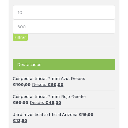
Precio
mínimo
Precio
máximo
Filtrar
Destacados
Césped artificial 7 mm Azul
Desde:
€
100,00
Desde:
€
90,00
Césped artificial 7 mm Rojo
Desde:
€
50,00
Desde:
€
45,00
Jardín vertical artificial Arizona
€
15,00
El
El
€
13,50
precio
precio