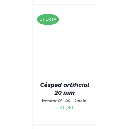
¡OFERTA!
rado
CIONAR
4.67
ESTE
NES
/
 5
PRODUCTO
ALLES
TIENE
MÚLTIPLES
VARIANTES.
LAS
OPCIONES
SE
Césped artificial
PUEDEN
ELEGIR
20 mm
EN
LA
Desde:
Desde:
€
64,00
PÁGINA
€
45,90
DE
PRODUCTO