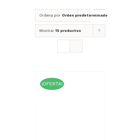
Ordena por
Orden predeterminado
Mostrar
15 productos
¡OFERTA!
CIONAR
ESTE
NES
/
PRODUCTO
ALLES
TIENE
MÚLTIPLES
VARIANTES.
LAS